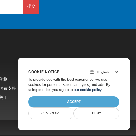
提交
COOKIE NOTICE
价格
To provide you with the best experience, we use
cookies for personalization, analytics, and ads. By
付费支持
using our site, you agree to
our cookie policy
.
关于
ACCEPT
CUSTOMIZE
DENY