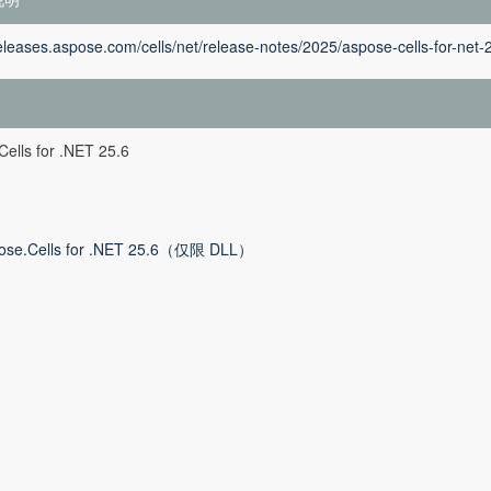
releases.aspose.com/cells/net/release-notes/2025/aspose-cells-for-net-
ells for .NET 25.6
ose.Cells for .NET 25.6（仅限 DLL）