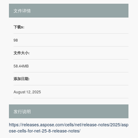
文件详情
下载s:
98
文件大小:
58.44MB
添加日期:
August 12, 2025
发行说明
https://releases.aspose.com/cells/net/release-notes/2025/asp
ose-cells-for-net-25-8-release-notes/