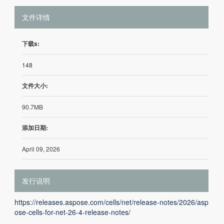
文件详情
下载s:
148
文件大小:
90.7MB
添加日期:
April 09, 2026
发行说明
https://releases.aspose.com/cells/net/release-notes/2026/asp
ose-cells-for-net-26-4-release-notes/