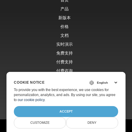
产品
新版本
价格
文档
实时演示
免费支持
付费支持
付费咨询
博客
COOKIE NOTICE
网站
To provide you with the best experience, we use cookies for
personalization, analytics, and ads. By using our site, you agree
关于
to
our cookie policy
.
ACCEPT
CUSTOMIZE
DENY
© Aspose Pty Ltd 2001-2026.
版权所有。