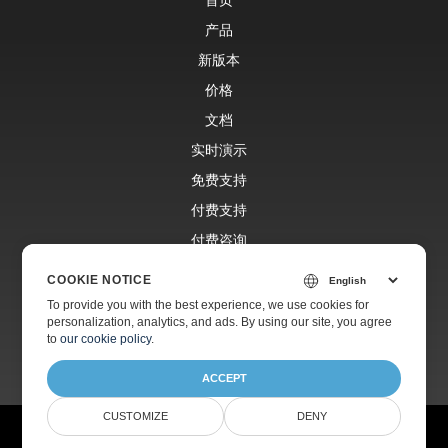
产品
新版本
价格
文档
实时演示
免费支持
付费支持
付费咨询
博客
COOKIE NOTICE
网站
To provide you with the best experience, we use cookies for
personalization, analytics, and ads. By using our site, you agree
关于
to
our cookie policy
.
ACCEPT
CUSTOMIZE
DENY
© Aspose Pty Ltd 2001-2026.
版权所有。