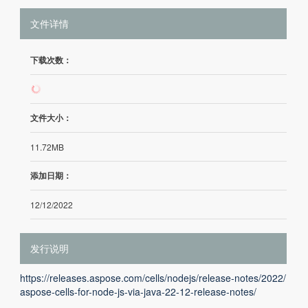
文件详情
下载次数：
1
文件大小：
11.72MB
添加日期：
12/12/2022
发行说明
https://releases.aspose.com/cells/nodejs/release-notes/2022/
aspose-cells-for-node-js-via-java-22-12-release-notes/