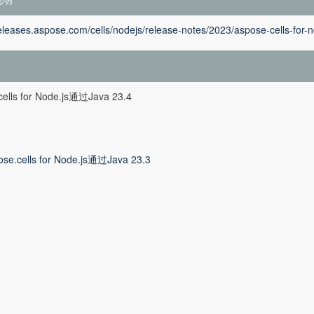
releases.aspose.com/cells/nodejs/release-notes/2023/aspose-cells-for-n
cells for Node.js通过Java 23.4
ose.cells for Node.js通过Java 23.3