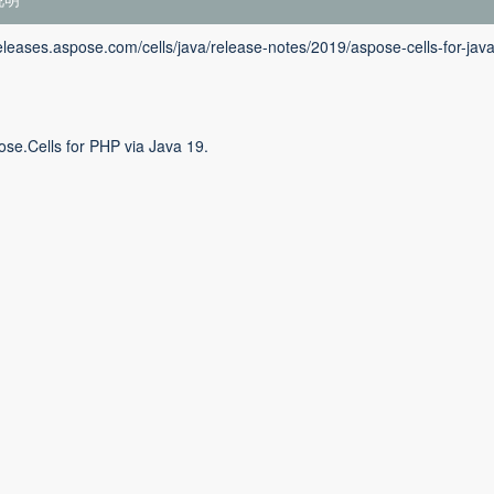
releases.aspose.com/cells/java/release-notes/2019/aspose-cells-for-jav
ose.Cells for PHP via Java 19.