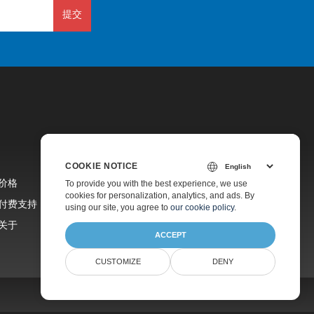
提交
COOKIE NOTICE
价格
To provide you with the best experience, we use
cookies for personalization, analytics, and ads. By
付费支持
using our site, you agree to
our cookie policy
.
关于
ACCEPT
CUSTOMIZE
DENY