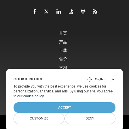
首页
产品
下载
售价
文档
免费支持
COOKIE NOTICE
To provide you with the best experience, we use cookies for
personalization, analytics, and ads. By using our site, you agree
付费支持
to
our cookie policy
.
ACCEPT
CUSTOMIZE
DENY
©
Aspose有限公司
2001-2025 版权所有
隐私政策
使用条款
联系我们