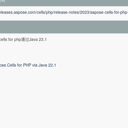
releases.aspose.com/cells/php/release-notes/2023/aspose-cells-for-php
cells for php通过Java 23.1
ose.Cells for PHP via Java 22.1