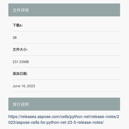
文件详情
下载s:
38
文件大小:
231.53MB
添加日期:
June 16, 2023
发行说明
https://releases.aspose.com/cells/python-net/release-notes/2
023/aspose-cells-for-python-net-23-5-release-notes/