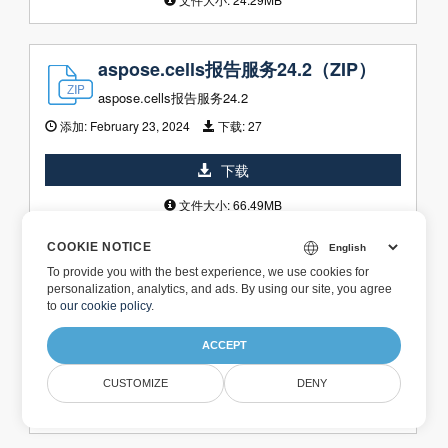
aspose.cells报告服务24.2（ZIP）
aspose.cells报告服务24.2
添加:
February 23, 2024
下载:
27
下载
文件大小: 66.49MB
COOKIE NOTICE
aspose.cells报告服务24.2 x64
To provide you with the best experience, we use cookies for
personalization, analytics, and ads. By using our site, you agree
aspose.cells报告服务24.2
to
our cookie policy
.
添加:
February 23, 2024
下载:
13
ACCEPT
下载
CUSTOMIZE
DENY
文件大小: 24.38MB