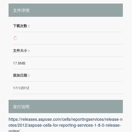
文件详情
下载次数：
301
文件大小：
17.8MB
添加日期：
1/11/2012
发行说明
https://releases.aspose.com/cells/reportingservices/release-n
otes/2012/aspose-cells-for-reporting-services-1-8-0-release-
notes/