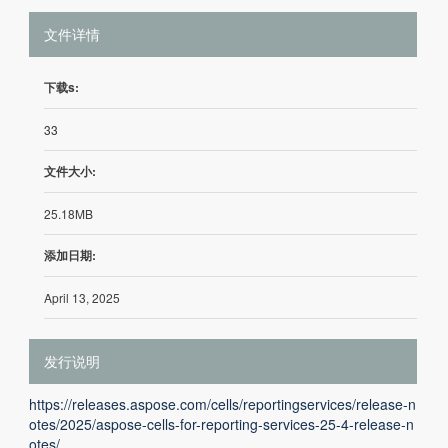
文件详情
下载s:
33
文件大小:
25.18MB
添加日期:
April 13, 2025
发行说明
https://releases.aspose.com/cells/reportingservices/release-n
otes/2025/aspose-cells-for-reporting-services-25-4-release-n
otes/