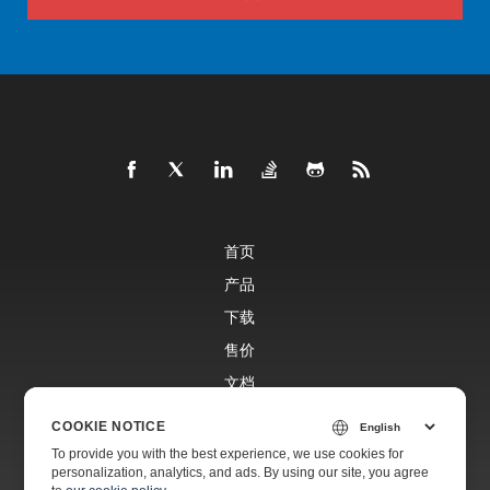
首页
产品
下载
售价
文档
免费支持
COOKIE NOTICE
To provide you with the best experience, we use cookies for
personalization, analytics, and ads. By using our site, you agree
付费支持