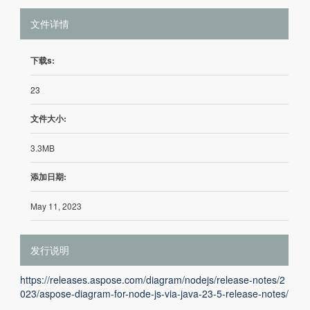
文件详情
下载s:
23
文件大小:
3.3MB
添加日期:
May 11, 2023
发行说明
https://releases.aspose.com/diagram/nodejs/release-notes/2
023/aspose-diagram-for-node-js-via-java-23-5-release-notes/