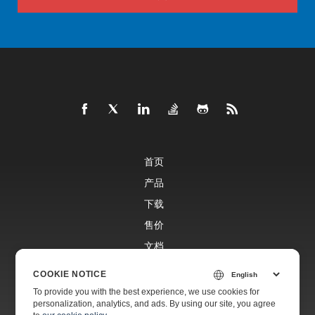
首页
产品
下载
售价
文档
免费支持
COOKIE NOTICE
To provide you with the best experience, we use cookies for
personalization, analytics, and ads. By using our site, you agree
付费支持