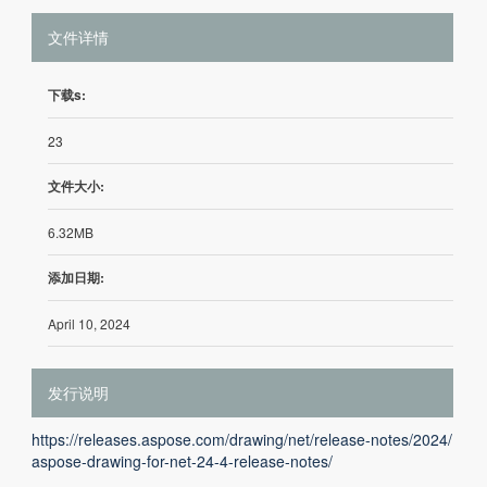
文件详情
下载s:
23
文件大小:
6.32MB
添加日期:
April 10, 2024
发行说明
https://releases.aspose.com/drawing/net/release-notes/2024/
aspose-drawing-for-net-24-4-release-notes/