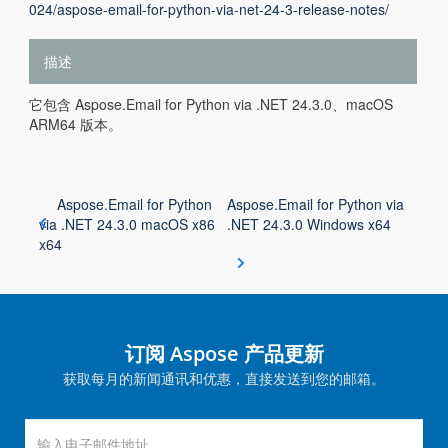
024/aspose-email-for-python-via-net-24-3-release-notes/
描述
它包含 Aspose.Email for Python via .NET 24.3.0、macOS
ARM64 版本。
Aspose.Email for Python
Aspose.Email for Python via
via .NET 24.3.0 macOS x86
.NET 24.3.0 Windows x64
x64
订阅 Aspose 产品更新
获取每月的新闻通讯和优惠，直接发送到您的邮箱。