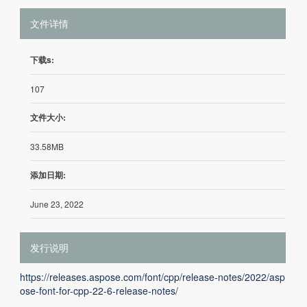
文件详情
下载s:
107
文件大小:
33.58MB
添加日期:
June 23, 2022
发行说明
https://releases.aspose.com/font/cpp/release-notes/2022/asp
ose-font-for-cpp-22-6-release-notes/