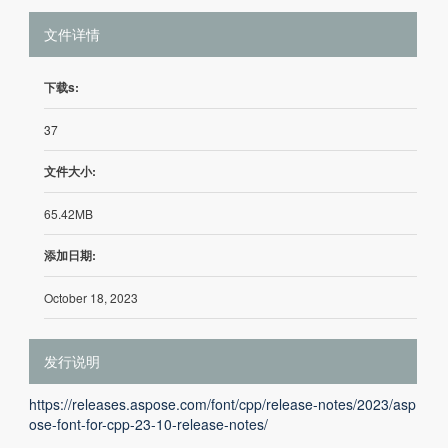
文件详情
下载s:
37
文件大小:
65.42MB
添加日期:
October 18, 2023
发行说明
https://releases.aspose.com/font/cpp/release-notes/2023/asp
ose-font-for-cpp-23-10-release-notes/