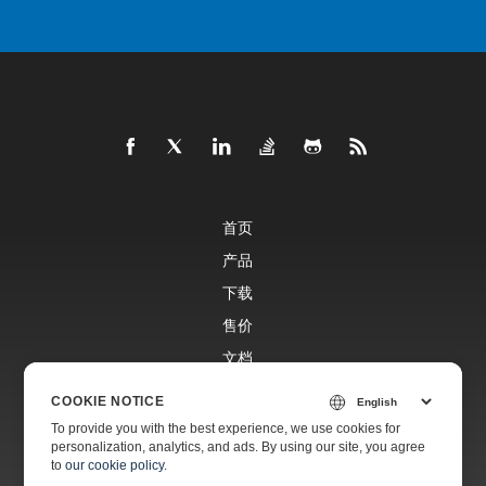
首页
产品
下载
售价
文档
免费支持
COOKIE NOTICE
To provide you with the best experience, we use cookies for
personalization, analytics, and ads. By using our site, you agree
付费支持
to
our cookie policy
.