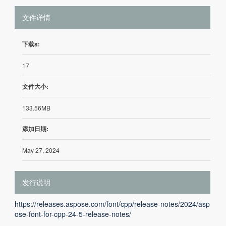
文件详情
下载s:
17
文件大小:
133.56MB
添加日期:
May 27, 2024
发行说明
https://releases.aspose.com/font/cpp/release-notes/2024/asp
ose-font-for-cpp-24-5-release-notes/