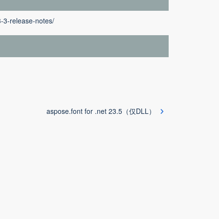
3-3-release-notes/
aspose.font for .net 23.5（仅DLL）