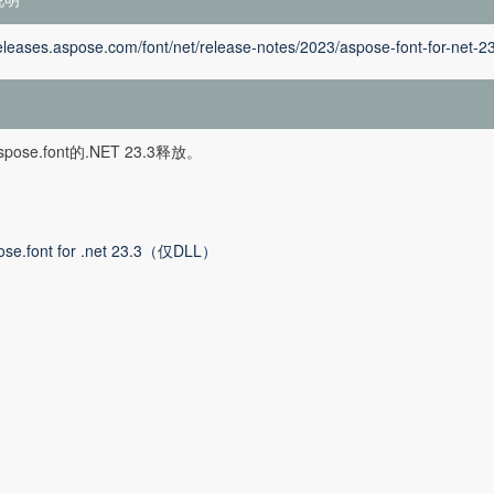
releases.aspose.com/font/net/release-notes/2023/aspose-font-for-net-2
ose.font的.NET 23.3释放。
ose.font for .net 23.3（仅DLL）