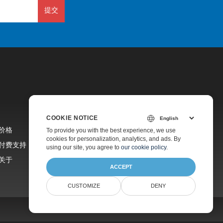
提交
COOKIE NOTICE
价格
To provide you with the best experience, we use
cookies for personalization, analytics, and ads. By
付费支持
using our site, you agree to
our cookie policy
.
关于
ACCEPT
CUSTOMIZE
DENY