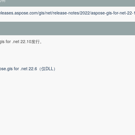
releases.aspose.com/gis/net/release-notes/2022/aspose-gis-for-net-22-
gis for .net 22.10发行。
ose.gis for .net 22.6（仅DLL）