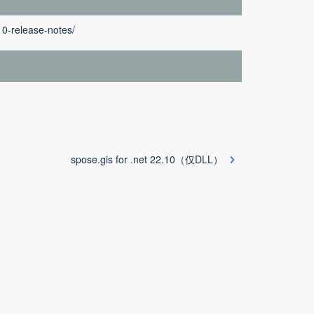
10-release-notes/
spose.gis for .net 22.10（仅DLL）