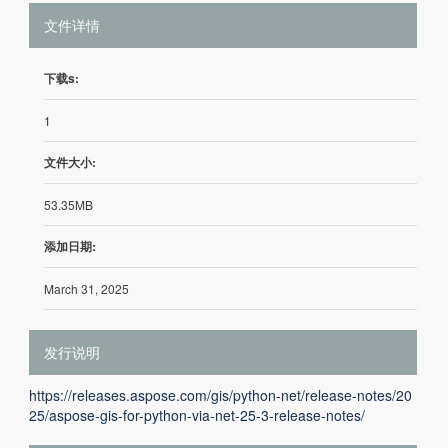
文件详情
下载s:
1
文件大小:
53.35MB
添加日期:
March 31, 2025
发行说明
https://releases.aspose.com/gis/python-net/release-notes/20
25/aspose-gis-for-python-via-net-25-3-release-notes/