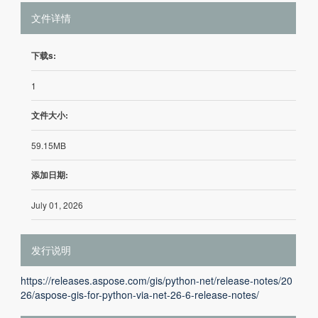
文件详情
下载s:
1
文件大小:
59.15MB
添加日期:
July 01, 2026
发行说明
https://releases.aspose.com/gis/python-net/release-notes/20
26/aspose-gis-for-python-via-net-26-6-release-notes/