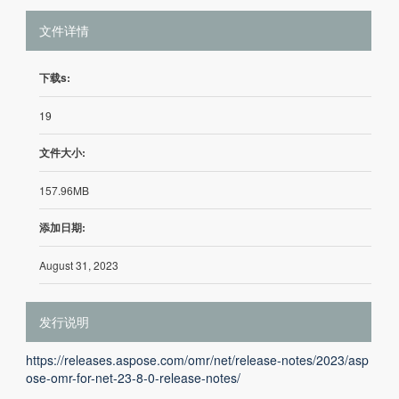
文件详情
下载s:
19
文件大小:
157.96MB
添加日期:
August 31, 2023
发行说明
https://releases.aspose.com/omr/net/release-notes/2023/asp
ose-omr-for-net-23-8-0-release-notes/