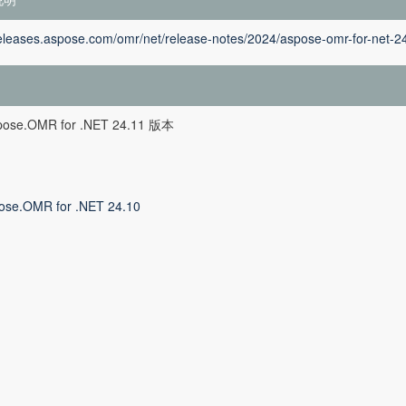
releases.aspose.com/omr/net/release-notes/2024/aspose-omr-for-net-2
ose.OMR for .NET 24.11 版本
ose.OMR for .NET 24.10