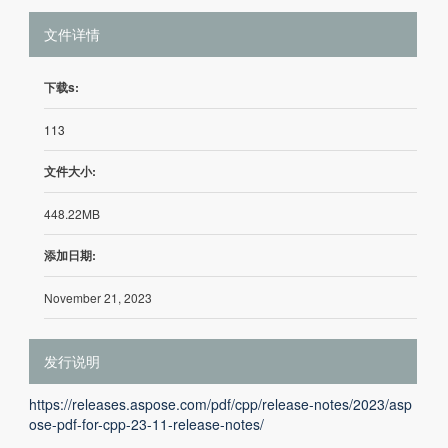
文件详情
下载s:
113
文件大小:
448.22MB
添加日期:
November 21, 2023
发行说明
https://releases.aspose.com/pdf/cpp/release-notes/2023/asp
ose-pdf-for-cpp-23-11-release-notes/