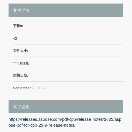
文件详情
下载s:
42
文件大小:
111.65MB
添加日期:
September 20, 2023
发行说明
https://releases.aspose.com/pdf/cpp/release-notes/2023/asp
ose-pdf-for-cpp-23-9-release-notes/