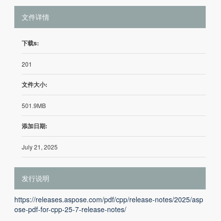
文件详情
下载s:
201
文件大小:
501.9MB
添加日期:
July 21, 2025
发行说明
https://releases.aspose.com/pdf/cpp/release-notes/2025/asp
ose-pdf-for-cpp-25-7-release-notes/