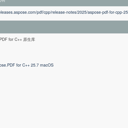
releases.aspose.com/pdf/cpp/release-notes/2025/aspose-pdf-for-cpp-25
.PDF for C++ 原生库
ose.PDF for C++ 25.7 macOS