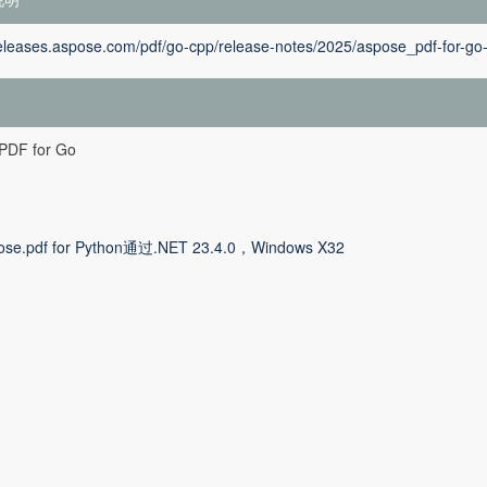
releases.aspose.com/pdf/go-cpp/release-notes/2025/aspose_pdf-for-go
PDF for Go
ose.pdf for Python通过.NET 23.4.0，Windows X32