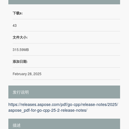
下载s:
43
文件大小:
315.59MB
添加日期:
February 28, 2025
发行说明
https://releases.aspose.com/pdf/go-cpp/release-notes/2025/
aspose_pdf-for-go-cpp-25-2-release-notes/
描述