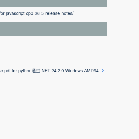
or-javascript-cpp-26-5-release-notes/
se.pdf for python通过.NET 24.2.0 Windows AMD64