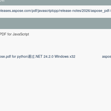
releases.aspose.com/pdf/javascriptcpp/release-notes/2026/aspose_pdf-f
PDF for JavaScript
ose.pdf for python通过.NET 24.2.0 Windows x32
aspo