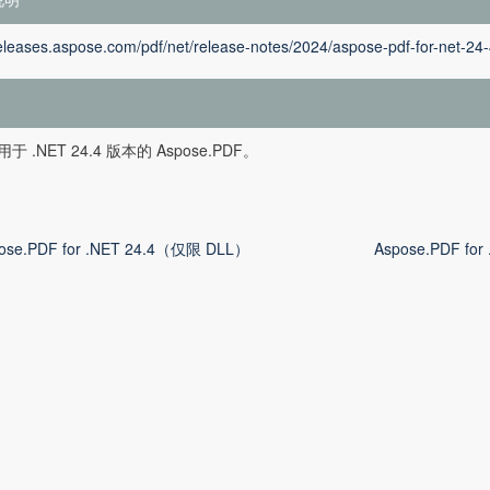
releases.aspose.com/pdf/net/release-notes/2024/aspose-pdf-for-net-24-
于 .NET 24.4 版本的 Aspose.PDF。
ose.PDF for .NET 24.4（仅限 DLL）
Aspose.PDF f