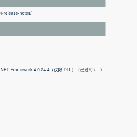
4-release-notes/
or .NET Framework 4.0 24.4（仅限 DLL）（已过时）