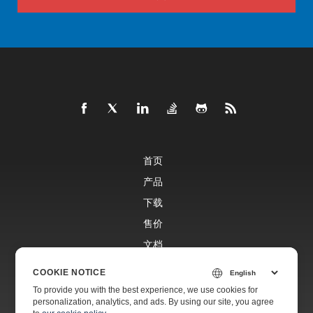
首页
产品
下载
售价
文档
免费支持
COOKIE NOTICE
To provide you with the best experience, we use cookies for
personalization, analytics, and ads. By using our site, you agree
付费支持