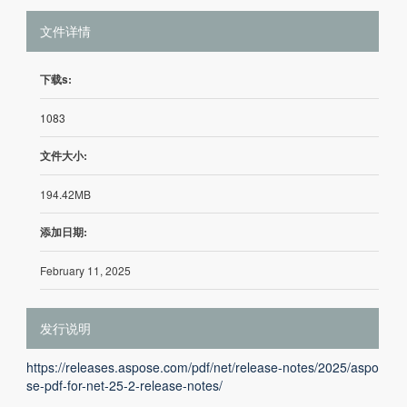
文件详情
下载s:
1083
文件大小:
194.42MB
添加日期:
February 11, 2025
发行说明
https://releases.aspose.com/pdf/net/release-notes/2025/aspo
se-pdf-for-net-25-2-release-notes/