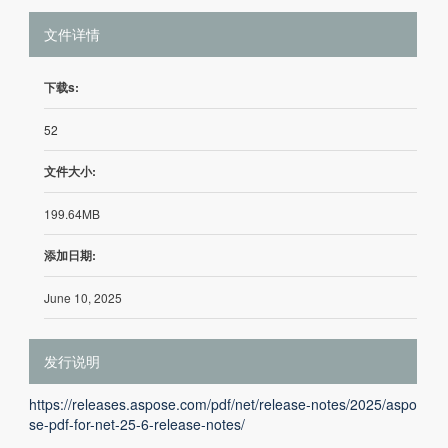
文件详情
下载s:
52
文件大小:
199.64MB
添加日期:
June 10, 2025
发行说明
https://releases.aspose.com/pdf/net/release-notes/2025/aspo
se-pdf-for-net-25-6-release-notes/