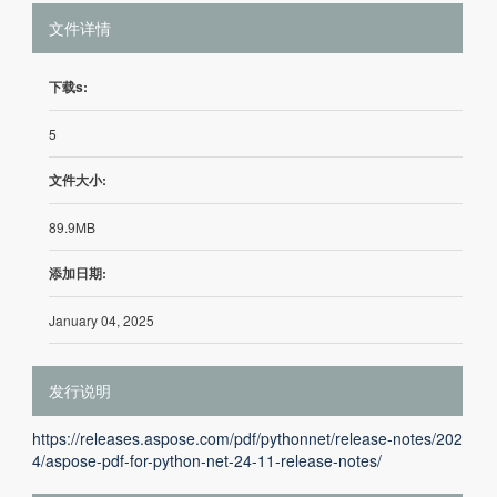
文件详情
下载s:
5
文件大小:
89.9MB
添加日期:
January 04, 2025
发行说明
https://releases.aspose.com/pdf/pythonnet/release-notes/202
4/aspose-pdf-for-python-net-24-11-release-notes/