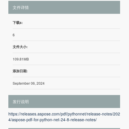
文件详情
下载s:
6
文件大小:
109.81MB
添加日期:
September 06, 2024
发行说明
https://releases.aspose.com/pdf/pythonnet/release-notes/202
4/aspose-pdf-for-python-net-24-8-release-notes/