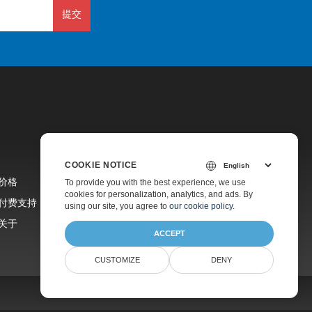
提交
COOKIE NOTICE
价格
To provide you with the best experience, we use
cookies for personalization, analytics, and ads. By
付费支持
using our site, you agree to
our cookie policy
.
关于
ACCEPT
CUSTOMIZE
DENY