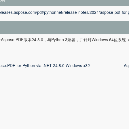
releases.aspose.com/pdf/pythonnet/release-notes/2024/aspose-pdf-for-
spose.PDF版本24.8.0，与Python 3兼容，并针对Windows 64位
ose.PDF for Python via .NET 24.8.0 Windows x32
As