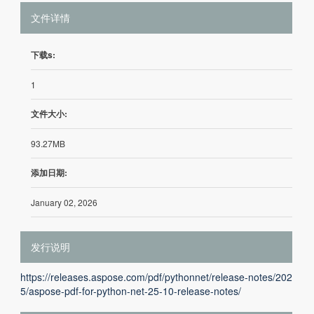
文件详情
下载s:
1
文件大小:
93.27MB
添加日期:
January 02, 2026
发行说明
https://releases.aspose.com/pdf/pythonnet/release-notes/202
5/aspose-pdf-for-python-net-25-10-release-notes/