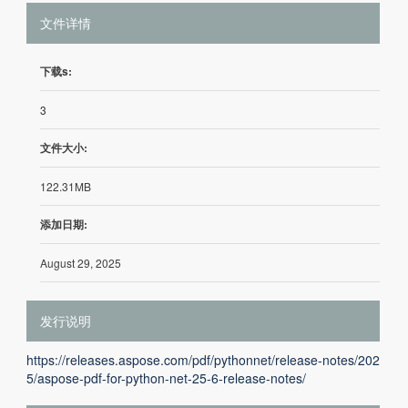
文件详情
下载s:
3
文件大小:
122.31MB
添加日期:
August 29, 2025
发行说明
https://releases.aspose.com/pdf/pythonnet/release-notes/202
5/aspose-pdf-for-python-net-25-6-release-notes/