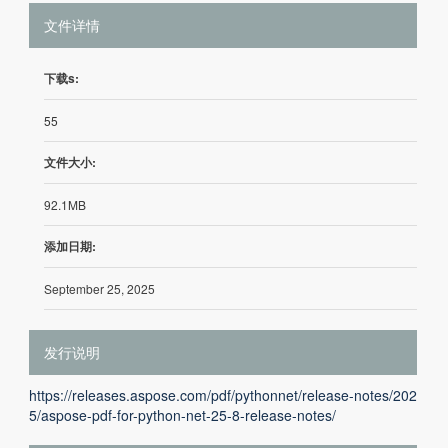
文件详情
下载s:
55
文件大小:
92.1MB
添加日期:
September 25, 2025
发行说明
https://releases.aspose.com/pdf/pythonnet/release-notes/202
5/aspose-pdf-for-python-net-25-8-release-notes/