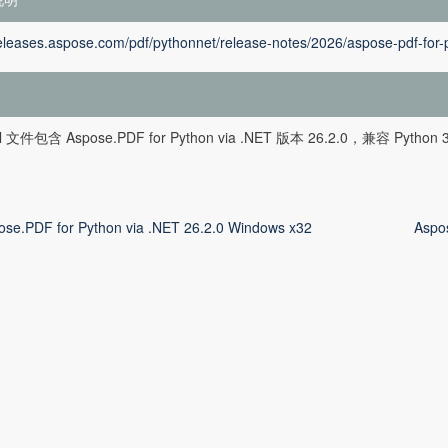
releases.aspose.com/pdf/pythonnet/release-notes/2026/aspose-pdf-for-
l 文件包含 Aspose.PDF for Python via .NET 版本 26.2.0，兼容 Py
ose.PDF for Python via .NET 26.2.0 Windows x32
Aspo