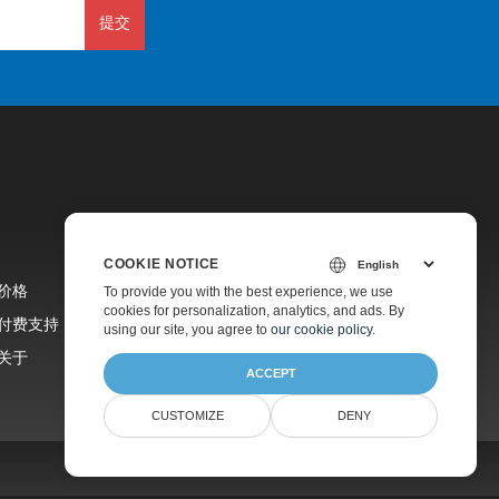
提交
COOKIE NOTICE
价格
To provide you with the best experience, we use
cookies for personalization, analytics, and ads. By
付费支持
using our site, you agree to
our cookie policy
.
关于
ACCEPT
CUSTOMIZE
DENY