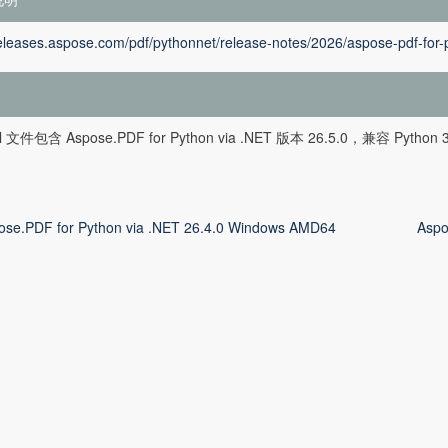
releases.aspose.com/pdf/pythonnet/release-notes/2026/aspose-pdf-for-
l 文件包含 Aspose.PDF for Python via .NET 版本 26.5.0，兼容 
ose.PDF for Python via .NET 26.4.0 Windows AMD64
Aspo