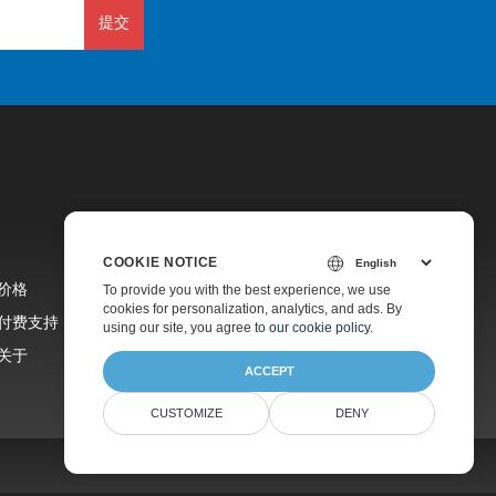
提交
COOKIE NOTICE
价格
To provide you with the best experience, we use
cookies for personalization, analytics, and ads. By
付费支持
using our site, you agree to
our cookie policy
.
关于
ACCEPT
CUSTOMIZE
DENY