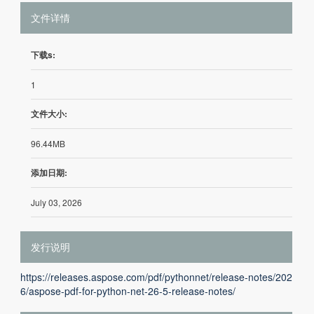
文件详情
下载s:
1
文件大小:
96.44MB
添加日期:
July 03, 2026
发行说明
https://releases.aspose.com/pdf/pythonnet/release-notes/202
6/aspose-pdf-for-python-net-26-5-release-notes/