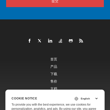
提交
首页
产品
下载
售价
文档
免费支持
COOKIE NOTICE
To provide you with the best experience, we use cookies for
personalization, analytics, and ads. By using our site, you agree