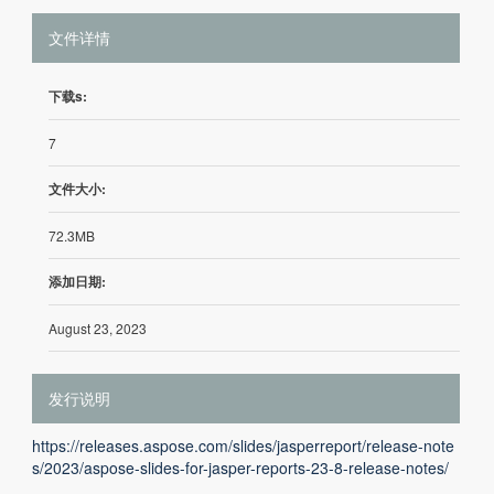
文件详情
下载s:
7
文件大小:
72.3MB
添加日期:
August 23, 2023
发行说明
https://releases.aspose.com/slides/jasperreport/release-note
s/2023/aspose-slides-for-jasper-reports-23-8-release-notes/