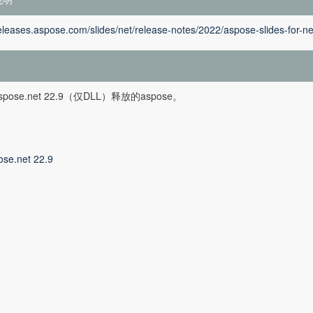
releases.aspose.com/slides/net/release-notes/2022/aspose-slides-for-ne
pose.net 22.9（仅DLL）释放的aspose。
ose.net 22.9