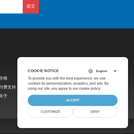
提交
COOKIE NOTICE
价格
To provide you with the best experience, we use
cookies for personalization, analytics, and ads. By
付费支持
using our site, you agree to
our cookie policy
.
关于
ACCEPT
CUSTOMIZE
DENY