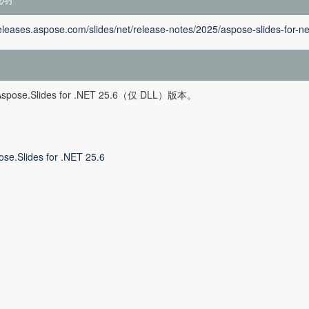
releases.aspose.com/slides/net/release-notes/2025/aspose-slides-for-ne
pose.Slides for .NET 25.6（仅 DLL）版本。
ose.Slides for .NET 25.6