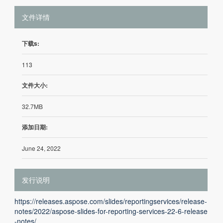
文件详情
下载s:
113
文件大小:
32.7MB
添加日期:
June 24, 2022
发行说明
https://releases.aspose.com/slides/reportingservices/release-
notes/2022/aspose-slides-for-reporting-services-22-6-release
-notes/